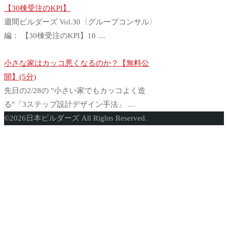
【30棟受注のKPI】
週間ビルダーズ Vol.30〈グループコンサル〉
編： 【30棟受注のKPI】10 …
小さな家はカッコ悪くなるのか？【無料公
開】(5分)
先日の2/28の "小さい家でもカッコよく造
る"「3ステップ設計デザイン手法」 …
ト
©
2026
日本ビルダーズ All Rights Reserved.
ッ
プ
に
戻
る