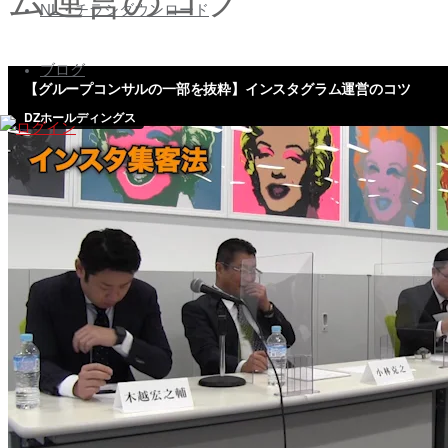
ム運営のコツ
ズ
へ
NL・チラシダウンロード
会
ス
員
キ
ブログ
専
ッ
プ
用
ペ
ー
ジ
Nihon
Builders
members
page