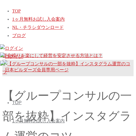
ホ
動画
【グループコンサルの一部を抜粋】インスタグラム運営の
TOP
ー
コツ
1ヶ月無料お試し入会案内
ム
【グループコンサルの一部を抜粋】「新しい商品を作ったはい
NL・チラシダウンロード
いが、このまま出して良いか迷っている」商品の良さを伝える
ブログ
方法
【グループコンサルの一部を抜粋】なぜ着工がばらつくのか？
資金繰りを楽にして経営を安定させる方法とは？
日
本
【グループコンサルの一
コ
ビ
TOP
ン
ル
部を抜粋】インスタグラ
テ
ダ
1ヶ月無料お試し入会案内
ン
ー
ツ