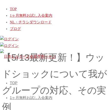
ホ
動画
【5/13最新更新！】ウッドショックについて我がグループ
TOP
ー
の対応、その実例
1ヶ月無料お試し入会案内
ム
【豊橋デザインラボの最新版チラシ】
NL・チラシダウンロード
お客様のコロナ不安を取り除く方法〜プレゼント付き〜
ブログ
【5/13最新更新！】ウッ
日
ドショックについて我が
本
コ
ビ
TOP
ン
グループの対応、その実
ル
テ
ダ
1ヶ月無料お試し入会案内
ン
ー
例
ツ