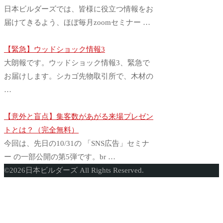
日本ビルダーズでは、皆様に役立つ情報をお
届けてきるよう、ほぼ毎月zoomセミナー …
【緊急】ウッドショック情報3
大朗報です。ウッドショック情報3、緊急で
お届けします。シカゴ先物取引所で、木材の
…
【意外と盲点】集客数があがる来場プレゼン
トとは？（完全無料）
今回は、先日の10/31の 「SNS広告」セミナ
ー の一部公開の第5弾です。br …
ト
©
2026
日本ビルダーズ All Rights Reserved.
ッ
プ
に