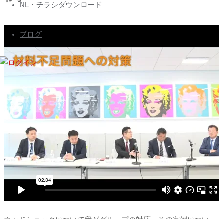
ズ
へ
NL・チラシダウンロード
会
ス
員
キ
ブログ
専
ッ
プ
用
ペ
ー
ジ
Nihon
Builders
members
page