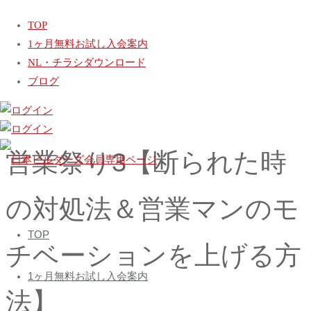
ホ
動画
営業祭り3【断られた時の対処法＆営業マンのモチベーショ
TOP
ー
ンを上げる方法】
1ヶ月無料お試し入会案内
ム
営業祭り2【今すぐ使える小手先テクニック】
NL・チラシダウンロード
コストダウンのコツ
ブログ
営業祭り3【断られた時
日
の対処法＆営業マンのモ
本
コ
ビ
TOP
ン
チベーションを上げる方
ル
テ
ダ
1ヶ月無料お試し入会案内
ン
ー
法】
ツ