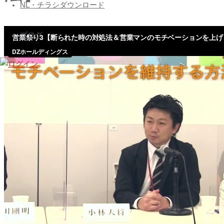
ズ
へ
NL・チラシダウンロード
会
ス
員
キ
ブログ
専
ッ
プ
用
ペ
ー
ジ
Nihon
Builders
members
page