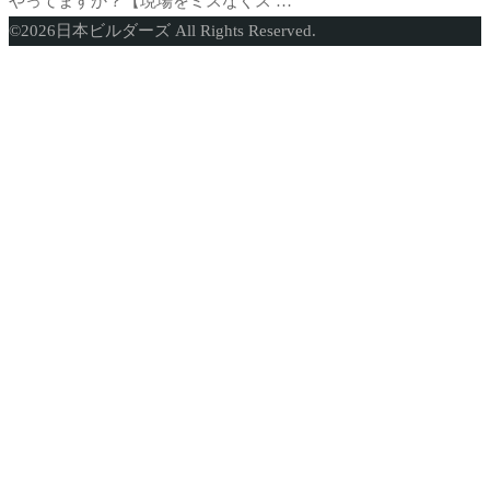
やってますか？【現場をミスなくス …
ト
©
2026
日本ビルダーズ All Rights Reserved.
ッ
プ
に
戻
る