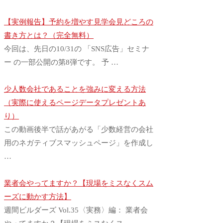
【実例報告】予約を増やす見学会見どころの
書き方とは？（完全無料）
今回は、先日の10/31の 「SNS広告」セミナ
ー の一部公開の第8弾です。 予 …
少人数会社であることを強みに変える方法
（実際に使えるページデータプレゼントあ
り）
この動画後半で話があがる「少数経営の会社
用のネガティブスマッシュページ」を作成し
…
業者会やってますか？【現場をミスなくスム
ーズに動かす方法】
週間ビルダーズ Vol.35〈実務〉編： 業者会