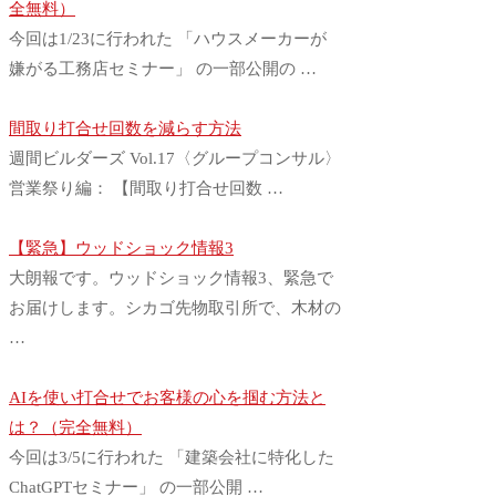
全無料）
今回は1/23に行われた 「ハウスメーカーが
嫌がる工務店セミナー」 の一部公開の …
間取り打合せ回数を減らす方法
週間ビルダーズ Vol.17〈グループコンサル〉
営業祭り編： 【間取り打合せ回数 …
【緊急】ウッドショック情報3
大朗報です。ウッドショック情報3、緊急で
お届けします。シカゴ先物取引所で、木材の
…
AIを使い打合せでお客様の心を掴む方法と
は？（完全無料）
今回は3/5に行われた 「建築会社に特化した
ChatGPTセミナー」 の一部公開 …