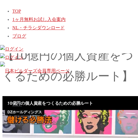
ホ
動画
【10億円の個人資産をつくるための必勝ルート】
TOP
ー
【NG質問してませんか？】
1ヶ月無料お試し入会案内
ム
【ウッドショック最新情報、木材価格暴落!!】
NL・チラシダウンロード
ブログ
【10億円の個人資産をつ
くるための必勝ルート】
日
本
コ
ビ
TOP
ン
ル
テ
ダ
1ヶ月無料お試し入会案内
ン
ー
ツ