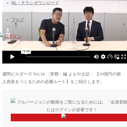
ズ
へ
NL・チラシダウンロード
会
ス
員
キ
ブログ
専
ッ
プ
用
ペ
ー
ジ
Nihon
Builders
週間ビルダーズ Vol.34 〈実務〉編 よもやま話： 【10億円の個
members
人資産をつくるための必勝ルート】をご紹介します。
page