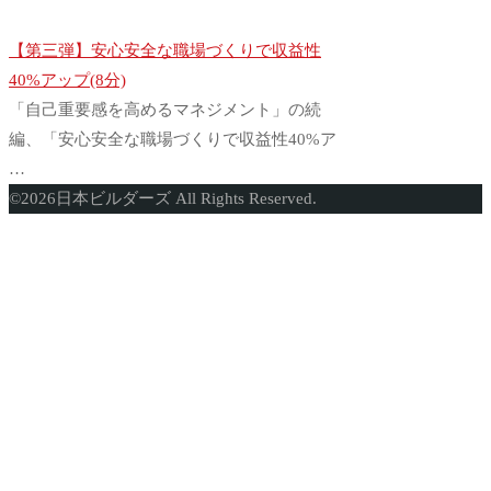
【第三弾】安心安全な職場づくりで収益性
40%アップ(8分)
「自己重要感を高めるマネジメント」の続
編、「安心安全な職場づくりで収益性40%ア
…
ト
©
2026
日本ビルダーズ All Rights Reserved.
ッ
プ
に
戻
る