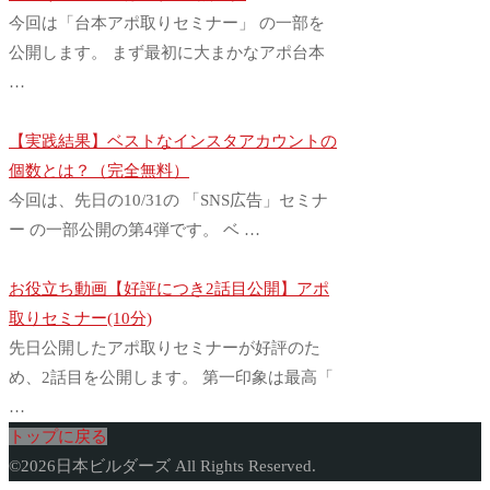
今回は「台本アポ取りセミナー」 の一部を
公開します。 まず最初に大まかなアポ台本
…
【実践結果】ベストなインスタアカウントの
個数とは？（完全無料）
今回は、先日の10/31の 「SNS広告」セミナ
ー の一部公開の第4弾です。 ベ …
お役立ち動画【好評につき2話目公開】アポ
取りセミナー(10分)
先日公開したアポ取りセミナーが好評のた
め、2話目を公開します。 第一印象は最高「
…
トップに戻る
©
2026
日本ビルダーズ All Rights Reserved.