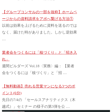
【グループコンサルの一部を抜粋】ホームペ
ージからの資料請求をアポへ繋げる方法①
以前は効果を上げるために資料を送るのでは
なく、届けた時がありました。しかし逆効果
…
業者会をつくるには「核づくり」と「招き入
れ」
週間ビルダーズ Vol.18〈実務〉編： 【業者
会をつくるには「核づくり」と「招 …
【無料動画】売れる営業マンになる3つのポ
イント(6分)
先日の7/4の 「セールスアナリティクス（木
越式）」セミナー の様子の第3弾を公 …