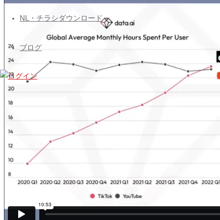
ズ
会
NL・チラシダウンロード
員
専
ブログ
用
ペ
ー
ジ
Nihon
Builders
members
page