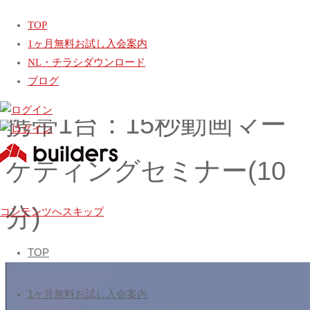
ホーム
動画
携帯1台：15秒動画マーケティングセミナー(10分)
TOP
【最新動画】スマートコアハウス全容一部公開(12分)
1ヶ月無料お試し入会案内
【無料公開】人間の視覚が無視できない縦型動画の秘密(7分)
NL・チラシダウンロード
ブログ
携帯1台：15秒動画マー
ケティングセミナー(10
日
分)
本
コンテンツへスキップ
ビ
ル
TOP
ダ
ー
1ヶ月無料お試し入会案内