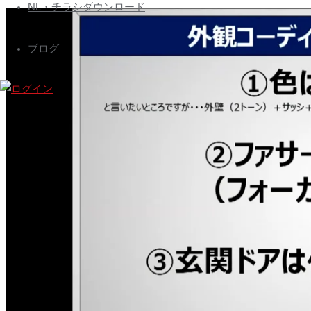
ズ
へ
NL・チラシダウンロード
会
ス
員
キ
ブログ
専
ッ
プ
用
ペ
ー
ジ
Nihon
Builders
members
page