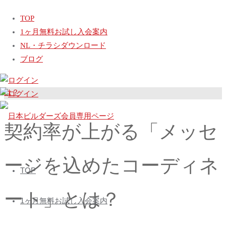
ホ
動画
契約率が上がる「メッセージを込めたコーディネート」と
TOP
ー
は？
1ヶ月無料お試し入会案内
ム
「打合せ時間を短縮する４つのコーディネート術」【無料公
NL・チラシダウンロード
開】(12分)
ブログ
小さな家はカッコ悪くなるのか？【無料公開】(5分)
契約率が上がる「メッセ
日
本
ージを込めたコーディネ
コ
ビ
TOP
ン
ル
テ
ート」とは？
ダ
1ヶ月無料お試し入会案内
ン
ー
ツ