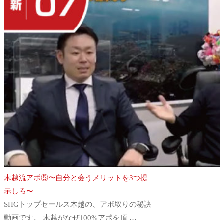
木越流アポ⑤〜自分と会うメリットを3つ提
示しろ〜
SHGトップセールス木越の、アポ取りの秘訣
動画です。 木越がなぜ100%アポを頂 …