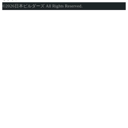
ト
©
2026
日本ビルダーズ All Rights Reserved.
ッ
プ
に
戻
る