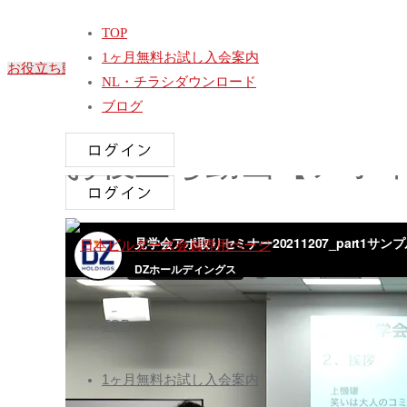
ホ
動画
お役立ち動画【アポ率70%以下の方は必聴動画です。】
TOP
ー
見学会でお客様を選ぶ営業マン
1ヶ月無料お試し入会案内
ム
お役立ち動画【好評につき2話目公開】アポ取りセミナー(10分)
NL・チラシダウンロード
ブログ
お役立ち動画【アポ率7
日
コ
本
TOP
ン
ビ
テ
ル
1ヶ月無料お試し入会案内
ン
ダ