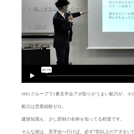
ツ
ー
へ
NL・チラシダウンロード
ズ
ス
会
キ
ブログ
員
ッ
専
プ
用
ペ
ー
ジ
Nihon
Builders
SHGグループで1番見学会アポ取りがうまい船川が、
members
page
船川は営業経験ゼロ。
建築知識も、少し部材の名称を知ってる程度です。
そんな彼は、見学会へ行けば、必ず7割以上のアポをい