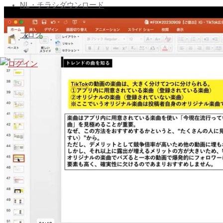
ズ
へ
NL・チラシダウンロード
会
ス
員
キ
ブログ
専
ッ
プ
用
ペ
ー
ジ
Nihon
Builders
members
page