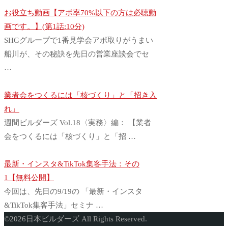
お役立ち動画【アポ率70%以下の方は必聴動
画です。】(第1話:10分)
SHGグループで1番見学会アポ取りがうまい
船川が、その秘訣を先日の営業座談会でセ
…
業者会をつくるには「核づくり」と「招き入
れ」
週間ビルダーズ Vol.18〈実務〉編： 【業者
会をつくるには「核づくり」と「招 …
最新・インスタ&TikTok集客手法：その
1【無料公開】
今回は、先日の9/19の 「最新・インスタ
&TikTok集客手法」セミナ …
ト
©
2026
日本ビルダーズ All Rights Reserved.