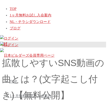
ホ
動画
拡散しやすいSNS動画の曲とは？(文字起こし付き)【無料公
TOP
ー
開】
1ヶ月無料お試し入会案内
ム
勘違いしやすい動画作成の流れとは？(文字起こし付き)【無料公
NL・チラシダウンロード
開】
ブログ
最新・必須・SNS広告セミナー：その1【無料公開】
拡散しやすいSNS動画の
日
本
曲とは？(文字起こし付
コ
ビ
TOP
ン
ル
テ
き)【無料公開】
ダ
1ヶ月無料お試し入会案内
ン
ー
ツ