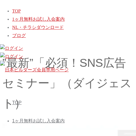
ホ
動画
”最新”「必須！SNS広告セミナー」（ダイジェスト）
TOP
ー
“建築会社に特化した”「ChatGPTセミナー」
1ヶ月無料お試し入会案内
ム
“建築知識がなくても”「7割以上のアポがいただける台本と
NL・チラシダウンロード
は?」
ブログ
”最新”「必須！SNS広告
セミナー」（ダイジェス
日
本
コ
ト）
ビ
TOP
ン
ル
テ
ダ
1ヶ月無料お試し入会案内
ン
ー
ツ