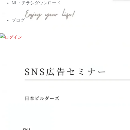
ズ
へ
NL・チラシダウンロード
会
ス
員
キ
ブログ
専
ッ
プ
用
ペ
ー
ジ
Nihon
Builders
members
page