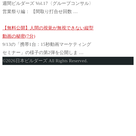
週間ビルダーズ Vol.17〈グループコンサル〉
営業祭り編： 【間取り打合せ回数 …
【無料公開】人間の視覚が無視できない縦型
動画の秘密(7分)
9/13の「携帯1台：15秒動画マーケティング
セミナー」の様子の第2弾を公開しま …
ト
©
2026
日本ビルダーズ All Rights Reserved.
ッ
プ
に
戻
る